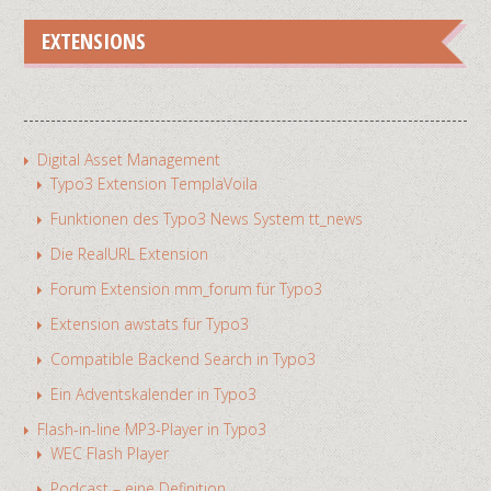
EXTENSIONS
Digital Asset Management
Typo3 Extension TemplaVoila
Funktionen des Typo3 News System tt_news
Die RealURL Extension
Forum Extension mm_forum für Typo3
Extension awstats für Typo3
Compatible Backend Search in Typo3
Ein Adventskalender in Typo3
Flash-in-line MP3-Player in Typo3
WEC Flash Player
Podcast – eine Definition