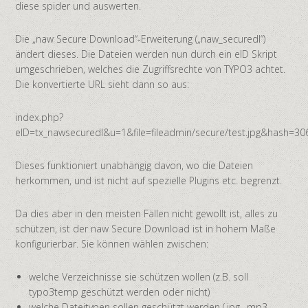
diese spider und auswerten.
Die „naw Secure Download“-Erweiterung („naw_securedl“)
ändert dieses. Die Dateien werden nun durch ein eID Skript
umgeschrieben, welches die Zugriffsrechte von TYPO3 achtet.
Die konvertierte URL sieht dann so aus:
index.php?
eID=tx_nawsecuredl&u=1&file=fileadmin/secure/test.jpg&hash=
Dieses funktioniert unabhängig davon, wo die Dateien
herkommen, und ist nicht auf spezielle Plugins etc. begrenzt.
Da dies aber in den meisten Fällen nicht gewollt ist, alles zu
schützen, ist der naw Secure Download ist in hohem Maße
konfigurierbar. Sie können wählen zwischen:
welche Verzeichnisse sie schützen wollen (z.B. soll
typo3temp geschützt werden oder nicht)
welche Dateitypen sollen geschützt werden (.jpg, .mp3,